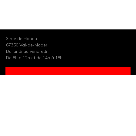
3 rue de Hanau
67350 Val-de-Moder
Du lundi au vendredi
De 8h à 12h et de 14h à 18h
DEMANDER UN DEVIS GRATUIT POUR VOTRE PROJET
INFOS ÉNERGIES RENOUVELABLES