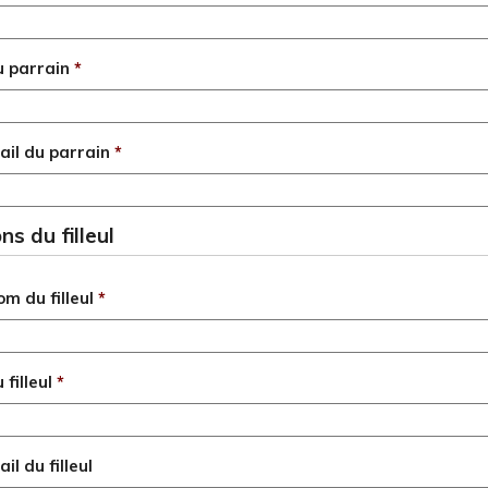
u parrain
*
il du parrain
*
ns du filleul
m du filleul
*
filleul
*
l du filleul