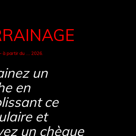
RRAINAGE
 à partir du …. 2026.
ainez un
he en
lissant ce
laire et
vez un chèque