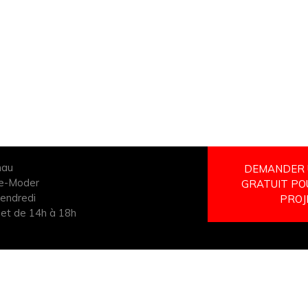
nau
DEMANDER 
de-Moder
GRATUIT PO
vendredi
PROJ
 et de 14h à 18h
26
Mentions légales