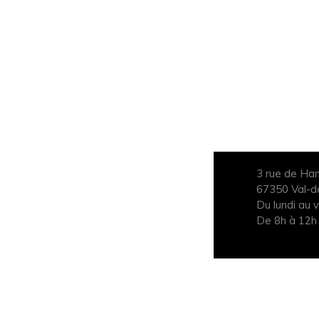
3 rue de Ha
67350 Val-
Du lundi au 
De 8h à 12h
© Tantu 20