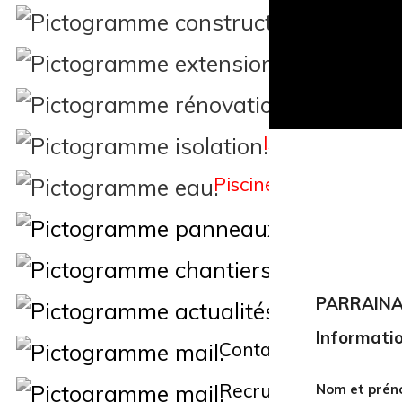
Constructi
Extension
Rénovation
Isolation
Piscine
Éne
Nos Chantiers
PARRAIN
Actualités
Informatio
Contact
Recrutement
Nom et prén