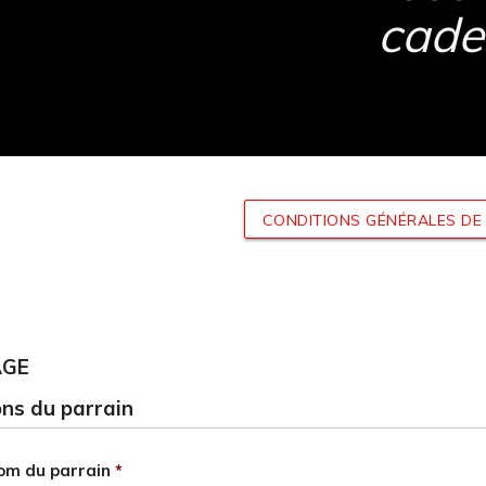
cade
on
CONDITIONS GÉNÉRALES DE 
rgies
AGE
ns du parrain
om du parrain
*