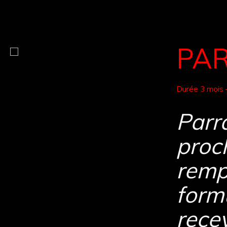
PA
Durée 3 mois –
Parr
proc
remp
formu
rece