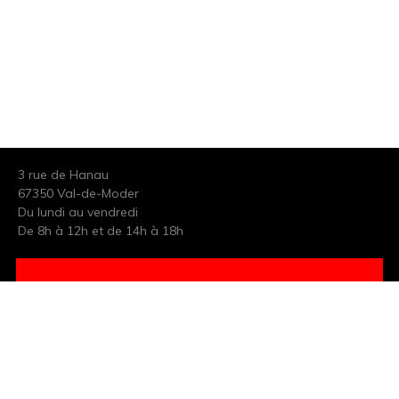
3 rue de Hanau
67350 Val-de-Moder
Du lundi au vendredi
De 8h à 12h et de 14h à 18h
DEMANDER UN DEVIS GRATUIT POUR VOTRE PROJET