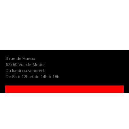
3 rue de Hanau
67350 Val-de-Moder
Du lundi au vendredi
De 8h à 12h et de 14h à 18h
DEMANDER UN DEVIS GRATUIT POUR VOTRE PROJET