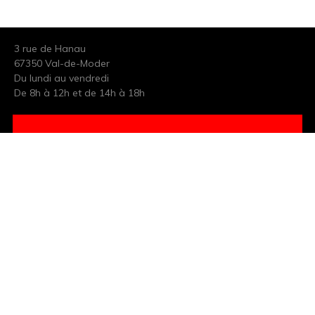
3 rue de Hanau
67350 Val-de-Moder
Du lundi au vendredi
De 8h à 12h et de 14h à 18h
DEMANDER UN DEVIS GRATUIT POUR VOTRE PROJET
INFOS ÉNERGIES RENOUVELABLES
© Tantu 2026
Mentions légales