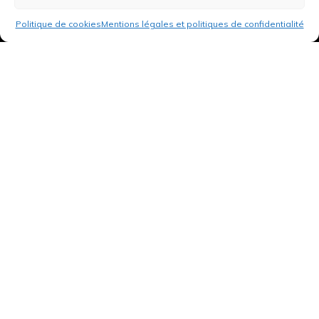
Politique de cookies
Mentions légales et politiques de confidentialité
3 rue de Hanau
67350 Val-de-Moder
Du lundi au vendredi
De 8h à 12h et de 14h à 18h
DEMANDER UN DEVIS GRATUIT POUR VOTRE PROJET
INFOS ÉNERGIES RENOUVELABLES
© Tantu 2026
Mentions légales