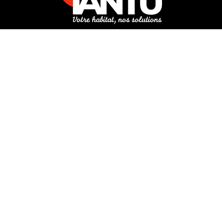
3 rue de Hanau
67350 Val-de-Moder
Du lundi au vendredi
De 8h à 12h et de 14h à 18h
DEMANDER UN DEVIS GRATUIT POUR VOTRE PROJET
INFOS ÉNERGIES RENOUVELABLES
© Tantu 2026
Mentions légales