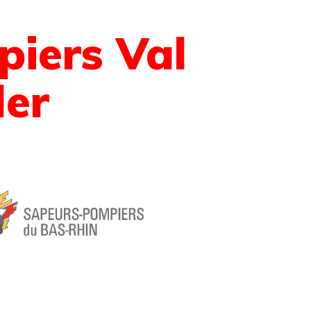
iers Val
er