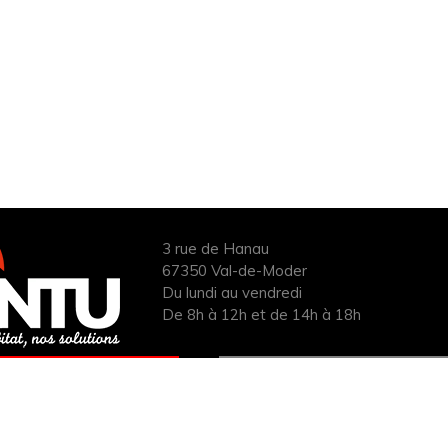
3 rue de Hanau
67350 Val-de-Moder
Du lundi au vendredi
De 8h à 12h et de 14h à 18h
ANDER UN DEVIS
INFOS ÉNERGIES
UIT POUR VOTRE
RENOUVELABLES
PROJET