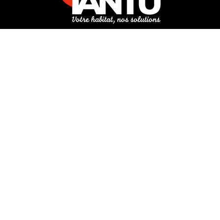
3 rue de Hanau
67350 Val-de-Moder
Du lundi au vendredi
De 8h à 12h et de 14h à 18h
DEMANDER UN DEVIS GRATUIT POUR VOTRE PROJET
INFOS ÉNERGIES RENOUVELABLES
© Tantu 2026
Mentions légales