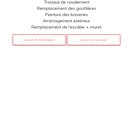
Travaux de ravalement
Remplacement des gouttières
Peinture des boiseries
Aménagement extérieur
Remplacement de l’escalier + muret
CHANTIER PRÉCÉDENT
CHANTIER SUIVANT
3 rue de Hanau
67350 Val-de-Moder
Du lundi au vendredi
De 8h à 12h et de 14h à 18h