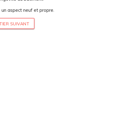
un aspect neuf et propre.
TIER SUIVANT
UN DEVIS
INFOS ÉNERGIES
UR VOTRE
RENOUVELABLES
ET