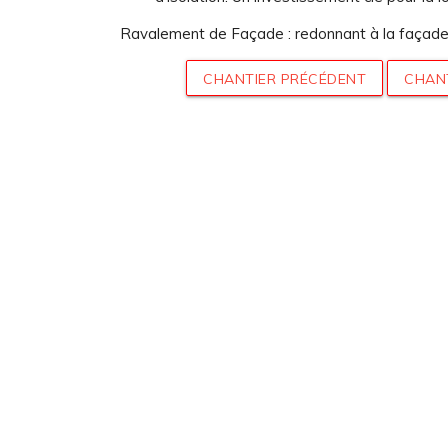
Ravalement de Façade : redonnant à la façade 
CHANTIER PRÉCÉDENT
CHAN
nau
DEMANDER 
de-Moder
GRATUIT PO
vendredi
PROJ
 et de 14h à 18h
26
Mentions légales