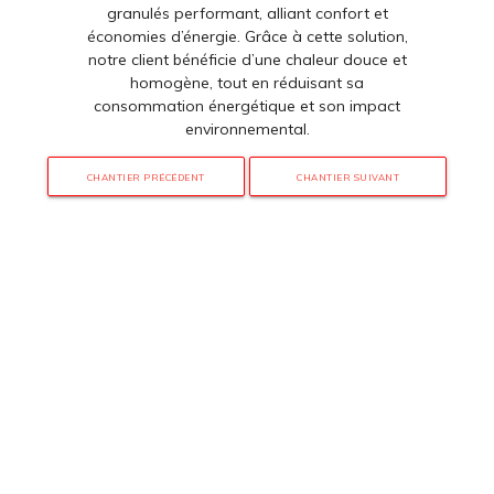
granulés performant, alliant confort et
économies d’énergie. Grâce à cette solution,
notre client bénéficie d’une chaleur douce et
homogène, tout en réduisant sa
consommation énergétique et son impact
environnemental.
CHANTIER PRÉCÉDENT
CHANTIER SUIVANT
3 rue de Hanau
67350 Val-de-Moder
Du lundi au vendredi
De 8h à 12h et de 14h à 18h