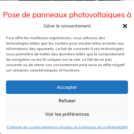
Pose de panneaux photovoltaïques à
Rumersheim
Gérer le consentement
Rumersheim
Pour offrir les meilleures expériences, nous utilisons des
technologies telles que les cookies pour stocker et/ou accéder aux
informations des appareils. Le fait de consentir à ces technologies
Nous avons procédé à la pose de panneaux
nous permettra de traiter des données telles que le comportement
photovoltaïques à Rumersheim (Bas-Rhin),
de navigation ou les ID uniques sur ce site. Le fait de ne pas
permettant à nos clients de produire leur
consentir ou de retirer son consentement peut avoir un effet négatif
propre électricité et de réaliser des économies
sur certaines caractéristiques et fonctions.
d’énergie. Cette installation sur mesure est
conçue pour optimiser la production solaire
Accepter
tout en s’adaptant parfaitement à
l’architecture du bâtiment.
Refuser
CHANTIER PRÉCÉDENT
CHANTIER SUIVANT
Voir les préférences
Politique de cookies
Mentions légales et politiques de confidentialité