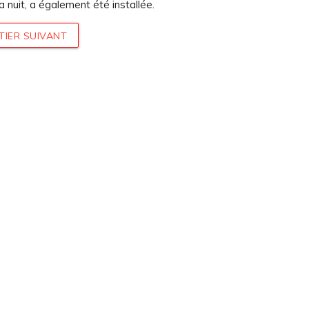
la nuit, a également été installée.
TIER SUIVANT
UN DEVIS
INFOS ÉNERGIES
UR VOTRE
RENOUVELABLES
ET