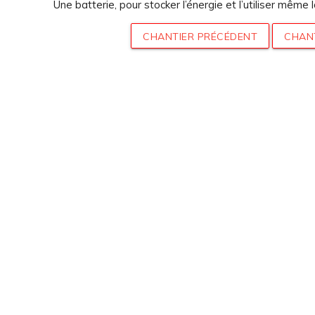
Une batterie, pour stocker l’énergie et l’utiliser même 
CHANTIER PRÉCÉDENT
CHAN
nau
DEMANDER 
de-Moder
GRATUIT PO
vendredi
PROJ
 et de 14h à 18h
26
Mentions légales