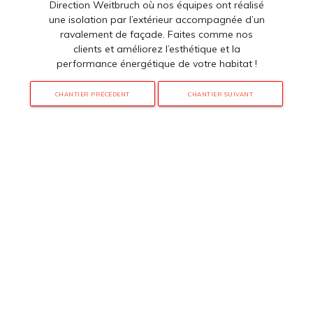
Direction Weitbruch où nos équipes ont réalisé
une isolation par l’extérieur accompagnée d’un
ravalement de façade. Faites comme nos
clients et améliorez l’esthétique et la
performance énergétique de votre habitat !
CHANTIER PRÉCÉDENT
CHANTIER SUIVANT
3 rue de Hanau
67350 Val-de-Moder
Du lundi au vendredi
De 8h à 12h et de 14h à 18h