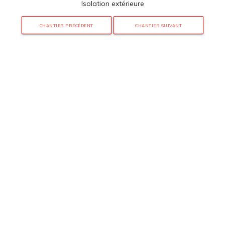
Isolation extérieure
CHANTIER PRÉCÉDENT
CHANTIER SUIVANT
3 rue de Hanau
67350 Val-de-Moder
Du lundi au vendredi
De 8h à 12h et de 14h à 18h
DEMANDER UN DEVIS GRATUIT POUR VOTRE PROJET