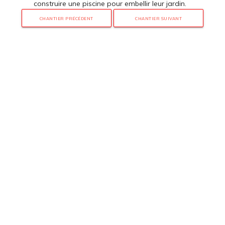
construire une piscine pour embellir leur jardin.
CHANTIER PRÉCÉDENT
CHANTIER SUIVANT
3 rue de Hanau
67350 Val-de-Moder
Du lundi au vendredi
De 8h à 12h et de 14h à 18h
DEMANDER UN DEVIS GRATUIT POUR VOTRE PROJET