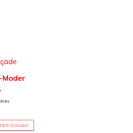
açade
-Moder
s
ières
TIER SUIVANT