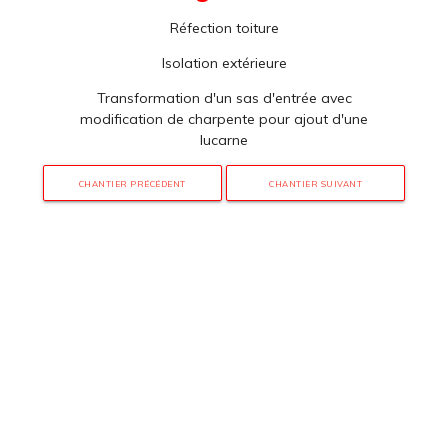
Réfection toiture
Isolation extérieure
Transformation d'un sas d'entrée avec
modification de charpente pour ajout d'une
lucarne
CHANTIER PRÉCÉDENT
CHANTIER SUIVANT
3 rue de Hanau
67350 Val-de-Moder
Du lundi au vendredi