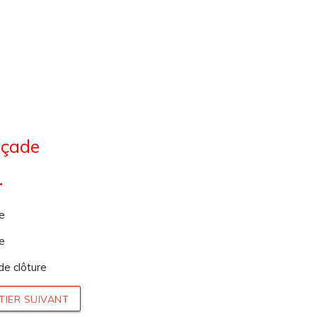
açade
r
e
e
e clôture
TIER SUIVANT