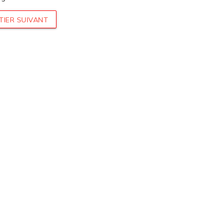
TIER SUIVANT
UN DEVIS
INFOS ÉNERGIES
UR VOTRE
RENOUVELABLES
ET