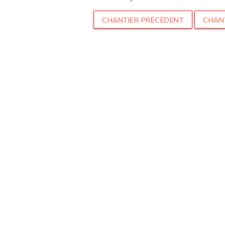
CHANTIER PRÉCÉDENT
CHAN
nau
DEMANDER 
de-Moder
GRATUIT PO
vendredi
PROJ
 et de 14h à 18h
26
Mentions légales