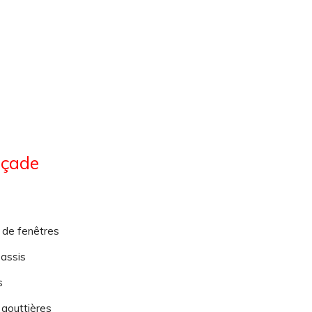
açade
 de fenêtres
 assis
s
gouttières