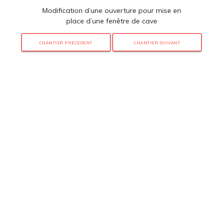
Modification d’une ouverture pour mise en
place d’une fenêtre de cave
CHANTIER PRÉCÉDENT
CHANTIER SUIVANT
3 rue de Hanau
67350 Val-de-Moder
Du lundi au vendredi
De 8h à 12h et de 14h à 18h
DEMANDER UN DEVIS GRATUIT POUR VOTRE PROJET