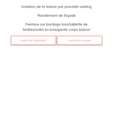
Isolation de la toiture par procédé sarking
Ravalement de façade
Peinture sur bardage bois/tablette de
fenêtre/volet en bois/garde-corps balcon
CHANTIER PRÉCÉDENT
CHANTIER SUIVANT
3 rue de Hanau
67350 Val-de-Moder
Du lundi au vendredi
De 8h à 12h et de 14h à 18h