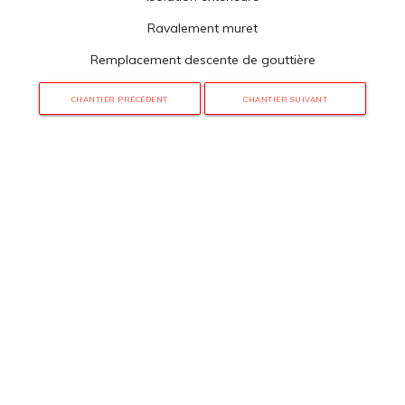
Ravalement muret
Remplacement descente de gouttière
CHANTIER PRÉCÉDENT
CHANTIER SUIVANT
3 rue de Hanau
67350 Val-de-Moder
Du lundi au vendredi
De 8h à 12h et de 14h à 18h