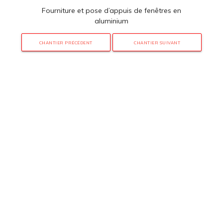
Fourniture et pose d’appuis de fenêtres en
aluminium
CHANTIER PRÉCÉDENT
CHANTIER SUIVANT
3 rue de Hanau
67350 Val-de-Moder
Du lundi au vendredi
De 8h à 12h et de 14h à 18h
DEMANDER UN DEVIS GRATUIT POUR VOTRE PROJET