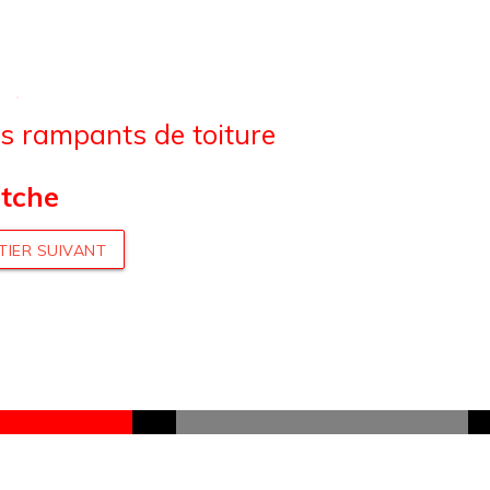
es rampants de toiture
tche
TIER SUIVANT
UN DEVIS
INFOS ÉNERGIES
UR VOTRE
RENOUVELABLES