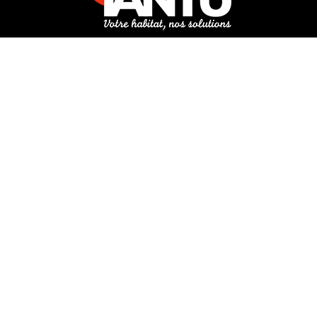
3 rue de Hanau
67350 Val-de-Moder
Du lundi au vendredi
De 8h à 12h et de 14h à 18h
DEMANDER UN DEVIS GRATUIT POUR VOTRE PROJET
INFOS ÉNERGIES RENOUVELABLES
© Tantu 2026
Mentions légales