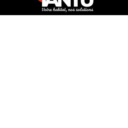
3 rue de Hanau
67350 Val-de-Moder
Du lundi au vendredi
De 8h à 12h et de 14h à 18h
DEMANDER UN DEVIS GRATUIT POUR VOTRE PROJET
INFOS ÉNERGIES RENOUVELABLES
© Tantu 2026
Mentions légales