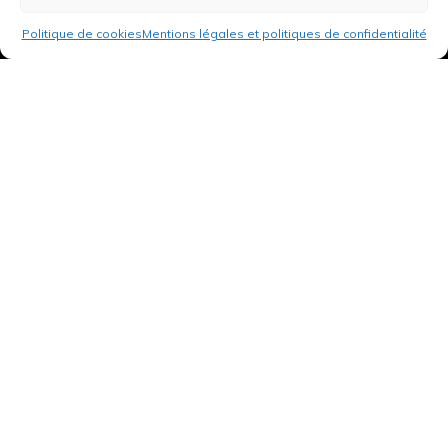
Politique de cookies
Mentions légales et politiques de confidentialité
3 rue de Hanau
67350 Val-de-Moder
Du lundi au vendredi
De 8h à 12h et de 14h à 18h
DEMANDER UN DEVIS GRATUIT POUR VOTRE PROJET
INFOS ÉNERGIES RENOUVELABLES
© Tantu 2026
Mentions légales