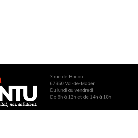
3 rue de Hanau
67350 Val-de-Moder
Du lundi au vendredi
De 8h à 12h et de 14h à 18h
ANDER UN DEVIS
INFOS ÉNERGIES
UIT POUR VOTRE
RENOUVELABLES
PROJET