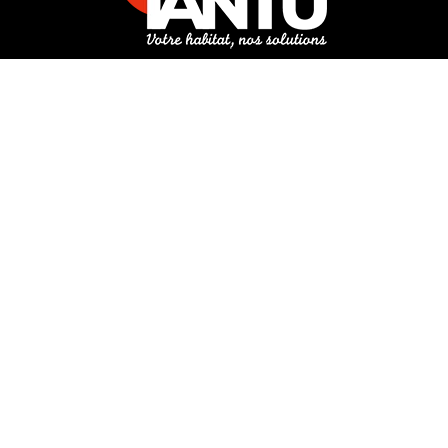
3 rue de Hanau
67350 Val-de-Moder
Du lundi au vendredi
De 8h à 12h et de 14h à 18h
DEMANDER UN DEVIS GRATUIT POUR VOTRE PROJET
INFOS ÉNERGIES RENOUVELABLES
© Tantu 2026
Mentions légales