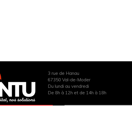
3 rue de Hanau
67350 Val-de-Moder
Du lundi au vendredi
De 8h à 12h et de 14h à 18h
ANDER UN DEVIS
INFOS ÉNERGIES
UIT POUR VOTRE
RENOUVELABLES
PROJET