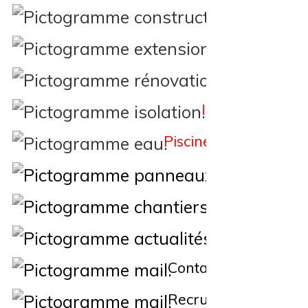
Constructi
Extension
Rénovation
Isolation
Piscine
Éne
Nos Chantiers
Actualités
Contact
Recrutement