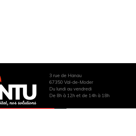
3 rue de Hanau
67350 Val-de-Moder
Du lundi au vendredi
De 8h à 12h et de 14h à 18h
ANDER UN DEVIS
INFOS ÉNERGIES
UIT POUR VOTRE
RENOUVELABLES
PROJET