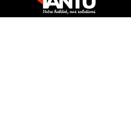
3 rue de Hanau
67350 Val-de-Moder
Du lundi au vendredi
De 8h à 12h et de 14h à 18h
DEMANDER UN DEVIS GRATUIT POUR VOTRE PROJET
INFOS ÉNERGIES RENOUVELABLES
© Tantu 2026
Mentions légales