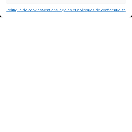
Politique de cookies
Mentions légales et politiques de confidentialité
3 rue de Hanau
67350 Val-de-Moder
Du lundi au vendredi
De 8h à 12h et de 14h à 18h
DEMANDER UN DEVIS GRATUIT POUR VOTRE PROJET
INFOS ÉNERGIES RENOUVELABLES
© Tantu 2026
Mentions légales