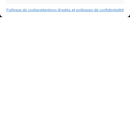
Politique de cookies
Mentions légales et politiques de confidentialité
3 rue de Hanau
67350 Val-de-Moder
Du lundi au vendredi
De 8h à 12h et de 14h à 18h
DEMANDER UN DEVIS GRATUIT POUR VOTRE PROJET
INFOS ÉNERGIES RENOUVELABLES
© Tantu 2026
Mentions légales