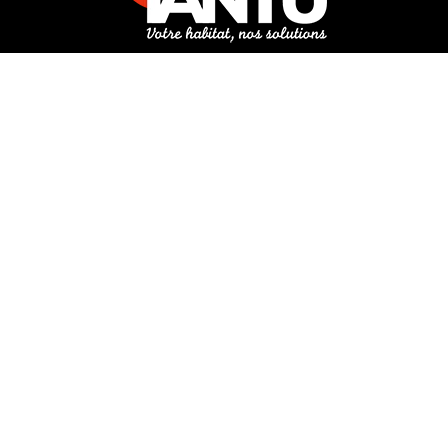
3 rue de Hanau
67350 Val-de-Moder
Du lundi au vendredi
De 8h à 12h et de 14h à 18h
DEMANDER UN DEVIS GRATUIT POUR VOTRE PROJET
INFOS ÉNERGIES RENOUVELABLES
© Tantu 2026
Mentions légales