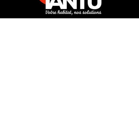
3 rue de Hanau
67350 Val-de-Moder
Du lundi au vendredi
De 8h à 12h et de 14h à 18h
DEMANDER UN DEVIS GRATUIT POUR VOTRE PROJET
INFOS ÉNERGIES RENOUVELABLES
© Tantu 2026
Mentions légales