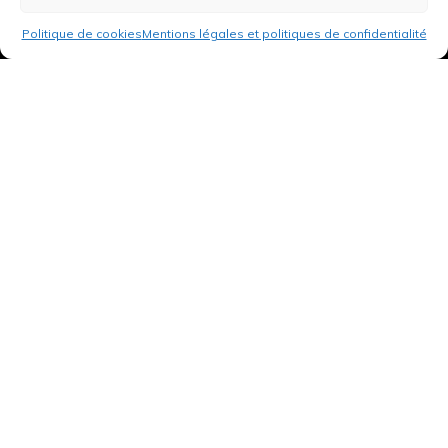
Politique de cookies
Mentions légales et politiques de confidentialité
3 rue de Hanau
67350 Val-de-Moder
Du lundi au vendredi
De 8h à 12h et de 14h à 18h
DEMANDER UN DEVIS GRATUIT POUR VOTRE PROJET
INFOS ÉNERGIES RENOUVELABLES
© Tantu 2026
Mentions légales