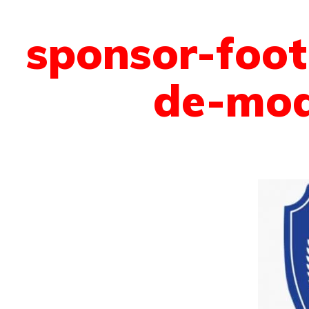
sponsor-foot
de-mo
 sommes-nous ?