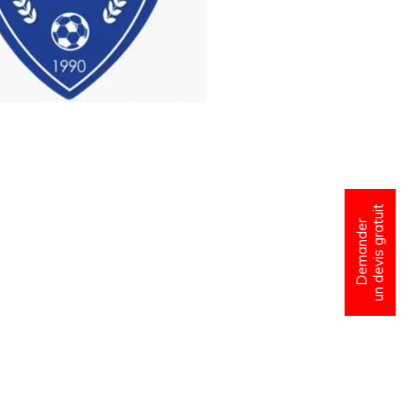
un devis gratuit
Demander