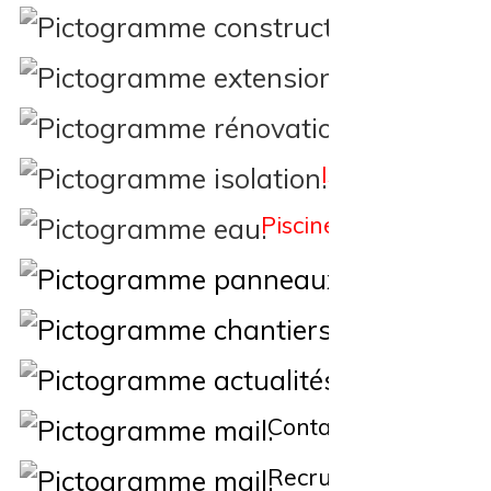
Constructi
Extension
Rénovation
Isolation
Piscine
Éne
Nos Chantiers
Actualités
Contact
Recrutement