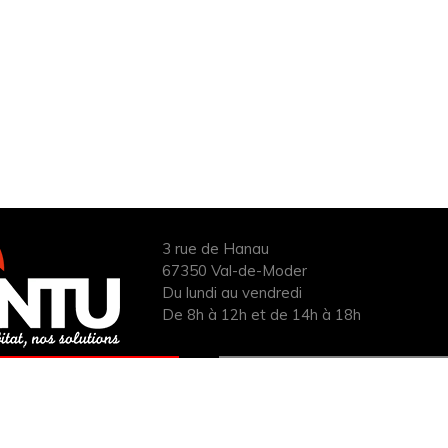
3 rue de Hanau
67350 Val-de-Moder
Du lundi au vendredi
De 8h à 12h et de 14h à 18h
ANDER UN DEVIS
INFOS ÉNERGIES
UIT POUR VOTRE
RENOUVELABLES
PROJET