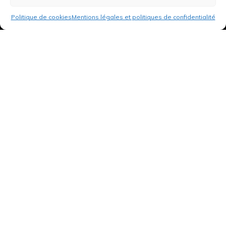
Politique de cookies
Mentions légales et politiques de confidentialité
3 rue de Hanau
67350 Val-de-Moder
Du lundi au vendredi
De 8h à 12h et de 14h à 18h
DEMANDER UN DEVIS GRATUIT POUR VOTRE PROJET
INFOS ÉNERGIES RENOUVELABLES
© Tantu 2026
Mentions légales