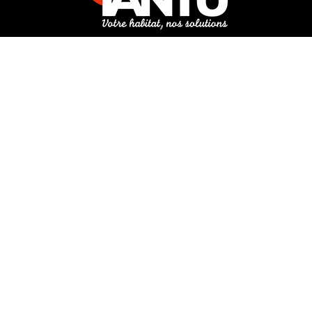
3 rue de Hanau
67350 Val-de-Moder
Du lundi au vendredi
De 8h à 12h et de 14h à 18h
DEMANDER UN DEVIS GRATUIT POUR VOTRE PROJET
INFOS ÉNERGIES RENOUVELABLES
© Tantu 2026
Mentions légales