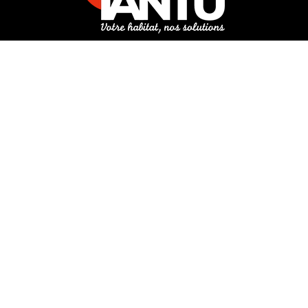
3 rue de Hanau
67350 Val-de-Moder
Du lundi au vendredi
De 8h à 12h et de 14h à 18h
DEMANDER UN DEVIS GRATUIT POUR VOTRE PROJET
INFOS ÉNERGIES RENOUVELABLES
© Tantu 2026
Mentions légales