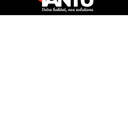
3 rue de Hanau
67350 Val-de-Moder
Du lundi au vendredi
De 8h à 12h et de 14h à 18h
DEMANDER UN DEVIS GRATUIT POUR VOTRE PROJET
INFOS ÉNERGIES RENOUVELABLES
© Tantu 2026
Mentions légales