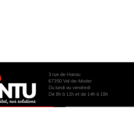
3 rue de Hanau
67350 Val-de-Moder
Du lundi au vendredi
De 8h à 12h et de 14h à 18h
ANDER UN DEVIS
INFOS ÉNERGIES
UIT POUR VOTRE
RENOUVELABLES
PROJET