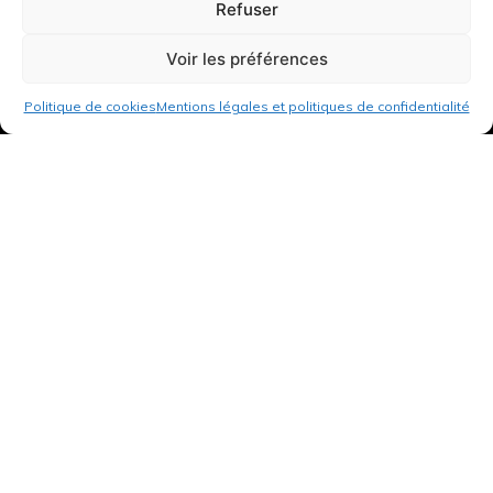
Refuser
Voir les préférences
Politique de cookies
Mentions légales et politiques de confidentialité
3 rue de Hanau
67350 Val-de-Moder
Du lundi au vendredi
De 8h à 12h et de 14h à 18h
DEMANDER UN DEVIS GRATUIT POUR VOTRE PROJET
INFOS ÉNERGIES RENOUVELABLES