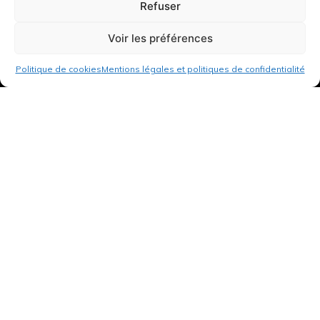
Refuser
Voir les préférences
Politique de cookies
Mentions légales et politiques de confidentialité
3 rue de Hanau
67350 Val-de-Moder
Du lundi au vendredi
De 8h à 12h et de 14h à 18h
DEMANDER UN DEVIS GRATUIT POUR VOTRE PROJET
INFOS ÉNERGIES RENOUVELABLES