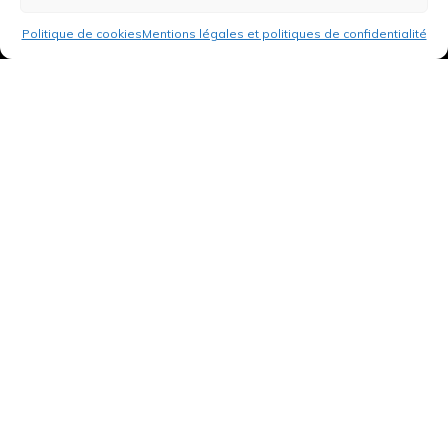
Politique de cookies
Mentions légales et politiques de confidentialité
3 rue de Hanau
67350 Val-de-Moder
Du lundi au vendredi
De 8h à 12h et de 14h à 18h
DEMANDER UN DEVIS GRATUIT POUR VOTRE PROJET
INFOS ÉNERGIES RENOUVELABLES
© Tantu 2026
Mentions légales