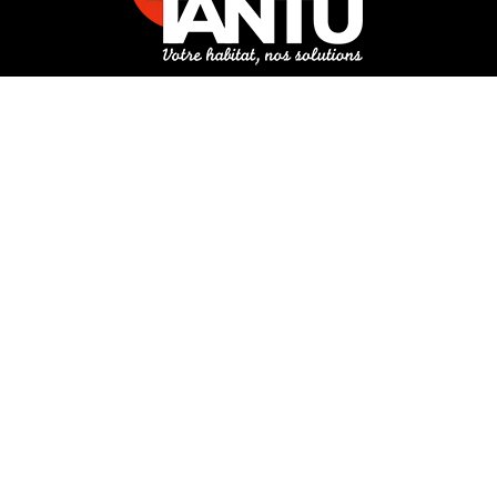
3 rue de Hanau
67350 Val-de-Moder
Du lundi au vendredi
De 8h à 12h et de 14h à 18h
DEMANDER UN DEVIS GRATUIT POUR VOTRE PROJET
INFOS ÉNERGIES RENOUVELABLES
© Tantu 2026
Mentions légales