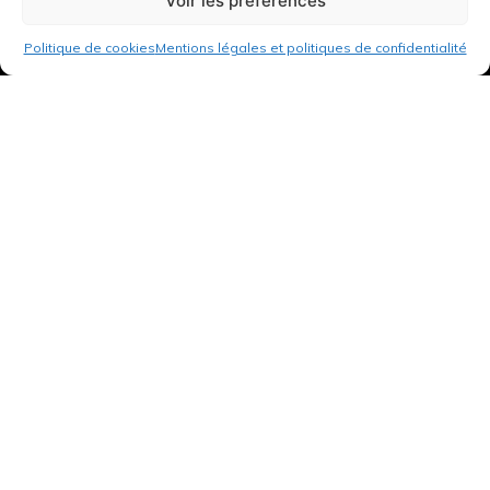
Voir les préférences
Politique de cookies
Mentions légales et politiques de confidentialité
3 rue de Hanau
67350 Val-de-Moder
Du lundi au vendredi
De 8h à 12h et de 14h à 18h
DEMANDER UN DEVIS GRATUIT POUR VOTRE PROJET
INFOS ÉNERGIES RENOUVELABLES
© Tantu 2026
Mentions légales